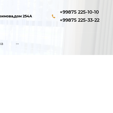
+99875 225-10-10
римова,дом 254А
+99875 225-33-22
...
ха